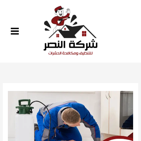
خطي
لى
لمحتوى