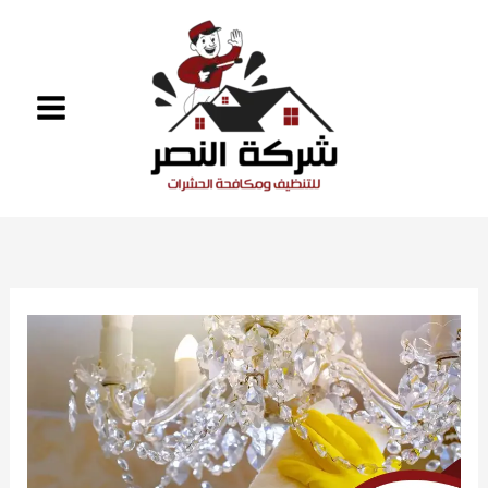
خطي
لى
لمحتوى