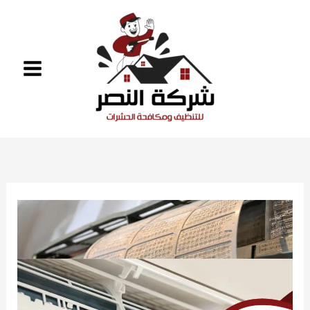
خطي
لى
لمحتوى