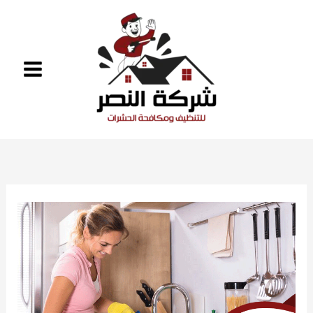
خطي
لى
لمحتوى