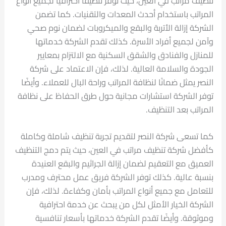
تنظيف مراتب في العين، حيث توفر تنظيفًا احترافيًا لجميع أنواع
المراتب باستخدام أحدث المعدات والتقنيات. كما تضمن
الشركة إزالة الأتربة والبقع والميكروبات لضمان نوم صحي
وآمن لجميع أفراد الأسرة. كذلك تقدم الشركة خدماتها
للمنازل والفنادق والشقق السكنية مع الالتزام بمعايير
الجودة والسلامة العالية. لذلك، فإن الاعتماد على شركة
النصر يمثل ضمانًا لنظافة المراتب وراحة البال للعملاء. وأيضًا
توفر الشركة استشارات مجانية حول طرق الحفاظ على نظافة
المراتب بعد التنظيف.
كما تسعى شركة النصر لتقديم تجربة تنظيف شاملة وكاملة
كأفضل شركة تنظيف مراتب في العين، حيث يتم دمج التنظيف
العميق مع التعقيم لضمان إزالة الجراثيم والبقع العنيدة
بنسبة عالية. كذلك توفر الشركة فريق عمل محترف ومدرب
للتعامل مع جميع أنواع المراتب بأمان وكفاءة. لذلك، فإن
الشركة الخيار الأمثل لكل من يبحث عن خدمة احترافية
وموثوقة. وأيضًا تقدم الشركة خدماتها بأسعار تنافسية