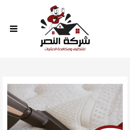
خطي
لى
لمحتوى