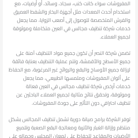
المفروشات سواء كانت كنب، سجاد، وسائد، أو أرضيات، مع
استخدام أحدث المعدات مثل أجهزة البخار والشفط العميق
والفرش المتخصصة للوصول إلى أصعب الزوايا، مما يجعل
خدمات شركة تنظيف مجالس في العين متكاملة وموثوقة
لجميع العملاء.
تضمن شركة النصر أن تكون جميع مواد التنظيف آمنة على
جميع الأسطح والأقمشة، وتتم عملية التنظيف بعناية فائقة
لإزالة جميع الأوساخ والبقع والروائح غير المرغوبة، مع الحفاظ
على ألوان المفروشات وملمسها الطبيعي، مما يجعل
خدمات أرخص شركة تنظيف مجالس في العين فعالة
وموثوقة، وتحقق نتائج مثالية لجميع العملاء الباحثين عن
تنظيف احترافي دون التأثير على جودة المفروشات.
توفر الشركة برامج صيانة دورية تشمل تنظيف المجالس بشكل
منتظم وإزالة الغبار والأتربة ومعالجة البقع الصعبة وتلميع
الأرضيات والمقاعد للحفاظ على لمعان المجلس وجماله على