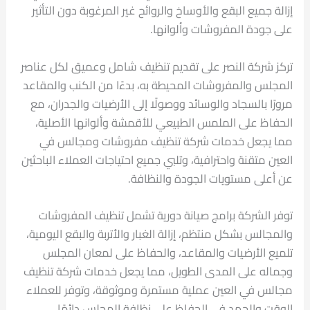
إزالة جميع البقع والأوساخ والروائح غير المرغوبة دون التأثير
على جودة المفروشات وألوانها.
تركز شركة النصر على تقديم تنظيف شامل وعميق لكل عناصر
المجلس والمفروشات المحيطة به، بدءًا من الكنب والمقاعد
مرورًا بالسجاد والوسائد ووصولًا إلى الأرضيات والجدران، مع
الحفاظ على الملمس الطبيعي للأقمشة وألوانها الأصلية،
مما يجعل خدمات شركة تنظيف مفروشات ومجالس في
العين متقنة واحترافية، وتلبي جميع احتياجات العملاء الباحثين
عن أعلى مستويات الجودة والنظافة.
توفر الشركة برامج صيانة دورية تشمل تنظيف المفروشات
والمجالس بشكل منتظم، إزالة الغبار والأتربة والبقع اليومية،
تلميع الأرضيات والمقاعد، والحفاظ على لمعان المجلس
وجماله على المدى الطويل، مما يجعل خدمات شركة تنظيف
مجالس في العين عملية مستمرة وموثوقة، وتوفر للعملاء
الوقت والجهد في الحفاظ على نظافة المجلس دائمًا