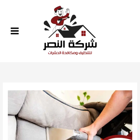
خطي
لى
لمحتوى