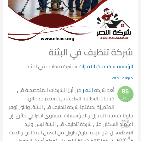
شركة تنظيف في البثنة
الرئيسية
خدمات الامارات
شركة تنظيف في البثنة
5 يوليو، 2026
تُعد شركة
النصر
من أبرز الشركات المتخصصة في
95
خدمات النظافة العامة، حيث تقدم خدماتها
/ 100
المتميزة بصفتها شركة تنظيف في البثنة، والتي توفر
حلولًا شاملة للمنازل والمؤسسات بمستوى احترافي فائق. إن
نتيجة
اعتماد السكان على شركة تنظيف في البثنة ليس وليد
تحسين
الصدفة، بل هو نتيجة لتاريخ طويل من العمل المخلص والدقة
محركات
البحث
في التنفيذ. كما تلتزم شركة النصر باستخدام أحدث المعدات