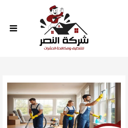
خطي
لى
لمحتوى