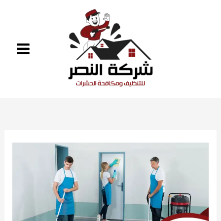
خطي
لى
لمحتوى